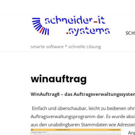
Skip
to
content
SCH
smarte software * schnelle Lösung
winauftrag
WinAuftrag8 –
das Auftragsverwaltungssyste
Einfach und überschaubar, leicht zu bedienen ohn
Auftragsverwaltungsprogramm dar. Es wurde absic
aus den unabdingbaren Stammdaten wie Adressen,
Ang